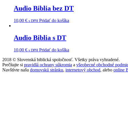
Audio Biblia bez DT
10,00
€
Pridať do košíka
s DPH
Audio Biblia s DT
10,00
€
Pridať do košíka
s DPH
2018 ©
Slovenská biblická spoločnosť. Všetky práva vyhradené.
Prečítajte si
pravidlá ochrany súkromia
a
všeobecné obchodné podmi
Navštívte našu
domovskú stránku
,
internetový obchod
, alebo
online B